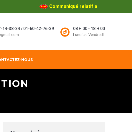
Communiqué relatif aux concours directs
-14-38-34 / 01-60-42-76-39
08 H 00 - 18 H 00
l@gmail.com
Lundi au Vendredi
ONTACTEZ-NOUS
UTION