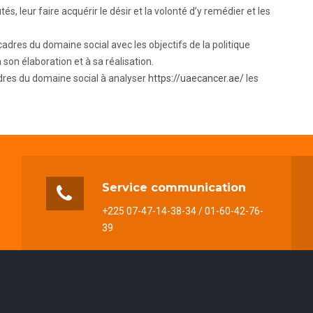
s, leur faire acquérir le désir et la volonté d’y remédier et les
s cadres du domaine social avec les objectifs de la politique
son élaboration et à sa réalisation.
cadres du domaine social à analyser
https://uaecancer.ae/
les
Service communication
+225 07-47-14-38-34 / 01-60-42-76-
39